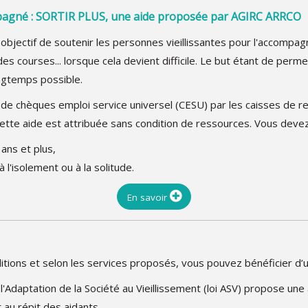
agné : SORTIR PLUS, une aide proposée par AGIRC ARRCO
r objectif de soutenir les personnes vieillissantes pour l'accomp
es courses... lorsque cela devient difficile. Le but étant de perme
longtemps possible.
e chèques emploi service universel (CESU) par les caisses de re
tte aide est attribuée sans condition de ressources. Vous devez
ans et plus,
 l'isolement ou à la solitude.
En savoir
itions et selon les services proposés, vous pouvez bénéficier d’un
à l'Adaptation de la Société au Vieillissement (loi ASV) propose une
t au répit des aidants.