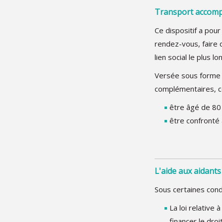
Transport accomp
Ce dispositif a pou
rendez-vous, faire d
lien social le plus 
Versée sous forme d
complémentaires, ce
être âgé de 80 
être confronté à
L'aide aux aidants
Sous certaines cond
La loi relative 
financer le droi