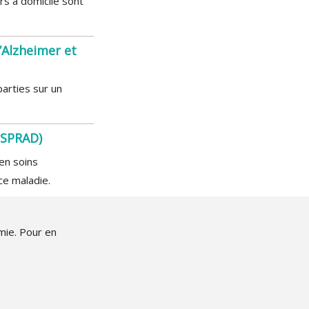
ers à domicile sont
’Alzheimer et
arties sur un
ESPRAD)
en soins
ce maladie.
mie. Pour en