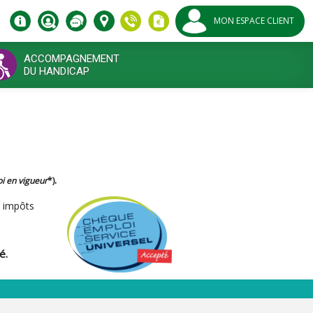
MON ESPACE CLIENT
ACCOMPAGNEMENT
DU HANDICAP
.
oi en vigueur
*)
s impôts
é.